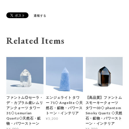
通報する
Related Items
ファントム◎セーラ・
エンジェライト タワ
【高品質】ファントム
デ・カブラル産レムリ
ー 71◇ Angelite ◇天
スモーキークォーツ
アンクォーツ タワー
然石・鉱物・パワース
タワー03◇ phantom
31◇ Lemurian
トーン・インテリア
Smoky Quartz ◇天然
Quartz◇天然石・鉱
石・鉱物・パワースト
¥5,200
物・パワーストーン
ーン・インテリア
¥6,000
¥6,300