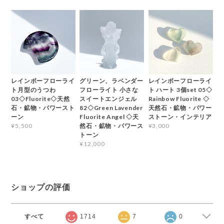
レインボーフローライ
グリーン、ラベンダー
レインボーフローライ
ト月型のうつわ
フローライト 小さな
ト ハート 3個set 05◇
03◇Fluorite◇天然
スイートエンジェル
Rainbow Fluorite ◇
石・鉱物・パワースト
82◇Green Lavender
天然石・鉱物・パワー
ーン
Fluorite Angel ◇天
ストーン・インテリア
然石・鉱物・パワース
¥5,500
¥3,000
トーン
¥12,000
ショップの評価
すべて
1714
7
0