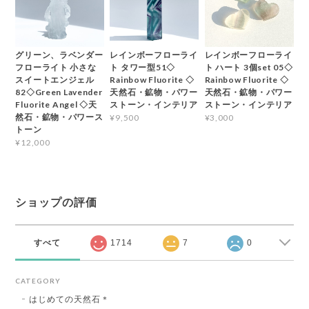
グリーン、ラベンダー
レインボーフローライ
レインボーフローライ
フローライト 小さな
ト タワー型51◇
ト ハート 3個set 05◇
スイートエンジェル
Rainbow Fluorite ◇
Rainbow Fluorite ◇
82◇Green Lavender
天然石・鉱物・パワー
天然石・鉱物・パワー
Fluorite Angel ◇天
ストーン・インテリア
ストーン・インテリア
然石・鉱物・パワース
¥9,500
¥3,000
トーン
¥12,000
ショップの評価
すべて
1714
7
0
CATEGORY
はじめての天然石＊