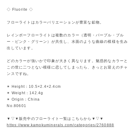
◇ Fluorite ◇
フローライトはカラーバリエーションが豊富な鉱物。
レインボーフローライトは複数のカラー（透明・パープル・ブル
ー・ピンク・グリーン）が共生し、水面のような曲線の模様を生み
出しています。
どのカラーが強いかで印象が大きく異なります。魅惑的なカラーと
この世に二つとない模様に恋してしまったら、きっとお迎えのチャ
ンスですね。
✴︎ Height：10.5×2.4×2.4cm
✴︎ Weight：142.4g
✴︎ Origin：China
No.80601
▼▽▼販売中のフローライト一覧はこちらから▼▽▼
https://www.kamokuminerals.com/categories/2760888