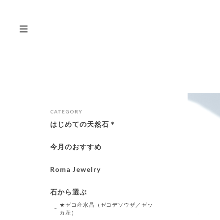
CATEGORY
はじめての天然石＊
今月のおすすめ
Roma Jewelry
石から選ぶ
★ゼコ産水晶（ゼコデソウザ／ゼッ
カ産）