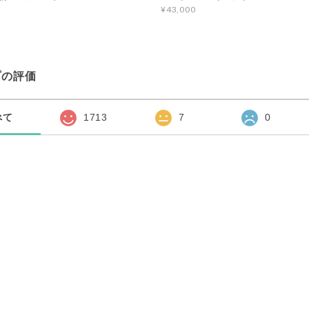
¥43,000
プの評価
べて
1713
7
0