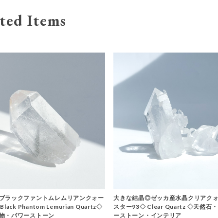
ted Items
ブラックファントムレムリアンクォー
大きな結晶◎ゼッカ産水晶クリアクォ
ack Phantom Lemurian Quartz◇
スター93◇ Clear Quartz ◇天然
物・パワーストーン
ーストーン・インテリア