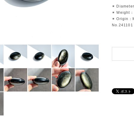
✴︎ Diamete
✴︎ Weight：
✴︎ Origin：
No.241101