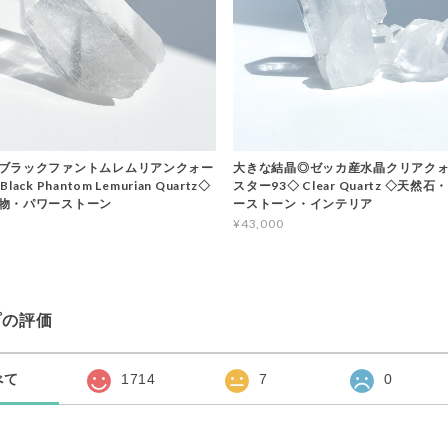
ブラックファントムレムリアンクォー
大きな結晶◎ゼッカ産水晶クリアクォ
ack Phantom Lemurian Quartz◇
スター93◇ Clear Quartz ◇天然
物・パワーストーン
ーストーン・インテリア
¥43,000
プの評価
べて
1714
7
0