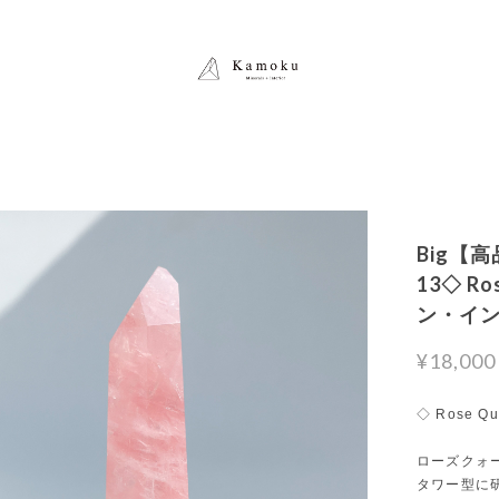
Big【
13◇ R
ン・イ
¥18,000
◇ Rose Qu
ローズクォ
タワー型に