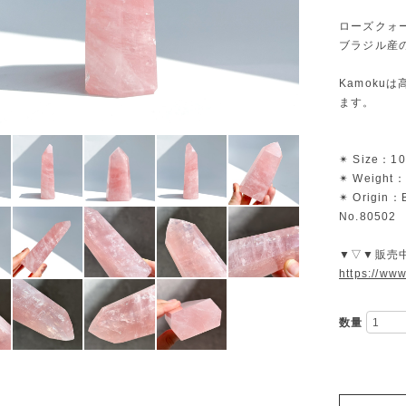
ローズクォ
ブラジル産
Kamok
ます。
✴︎ Size：10
✴︎ Weight
✴︎ Origin：B
No.80502
▼▽▼販売
https://ww
数量