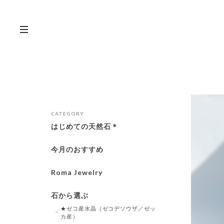
CATEGORY
はじめての天然石＊
今月のおすすめ
Roma Jewelry
石から選ぶ
★ゼコ産水晶（ゼコデソウザ／ゼッ
カ産）