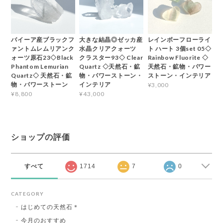
バイーア産ブラックフ
大きな結晶◎ゼッカ産
レインボーフローライ
ァントムレムリアンク
水晶クリアクォーツ
ト ハート 3個set 05◇
ォーツ原石23◇Black
クラスター93◇ Clear
Rainbow Fluorite ◇
Phantom Lemurian
Quartz ◇天然石・鉱
天然石・鉱物・パワー
Quartz◇ 天然石・鉱
物・パワーストーン・
ストーン・インテリア
物・パワーストーン
インテリア
¥3,000
¥8,800
¥43,000
ショップの評価
すべて
1714
7
0
CATEGORY
はじめての天然石＊
今月のおすすめ