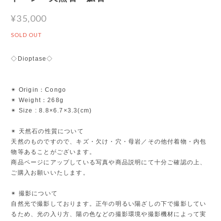
¥35,000
SOLD OUT
◇Dioptase◇
✴︎ Origin：Congo
✴︎ Weight：268g
✴︎ Size : 8.8×6.7×3.3(cm)
✴︎ 天然石の性質について
天然のものですので、キズ・欠け・穴・母岩／その他付着物・内包
物等あることがございます。
商品ページにアップしている写真や商品説明にて十分ご確認の上、
ご購入お願いいたします。
✴︎ 撮影について
自然光で撮影しております。正午の明るい陽ざしの下で撮影してい
るため、光の入り方、陽の色などの撮影環境や撮影機材によって実