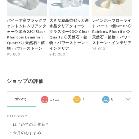
バイーア産ブラックフ
大きな結晶◎ゼッカ産
レインボーフローライ
ァントムレムリアンク
水晶クリアクォーツ
ト ハート 3個set 05◇
ォーツ原石23◇Black
クラスター93◇ Clear
Rainbow Fluorite ◇
Phantom Lemurian
Quartz ◇天然石・鉱
天然石・鉱物・パワー
Quartz◇ 天然石・鉱
物・パワーストーン・
ストーン・インテリア
物・パワーストーン
インテリア
¥3,000
¥8,800
¥43,000
ショップの評価
すべて
1711
7
0
CATEGORY
はじめての天然石＊
今月のおすすめ