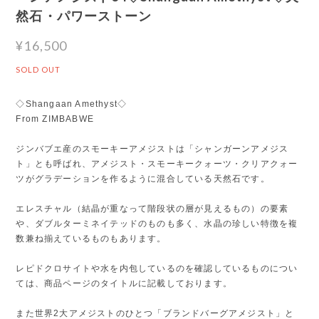
然石・パワーストーン
¥16,500
SOLD OUT
◇Shangaan Amethyst◇
From ZIMBABWE
ジンバブエ産のスモーキーアメジストは「シャンガーンアメジス
ト」とも呼ばれ、アメジスト・スモーキークォーツ・クリアクォー
ツがグラデーションを作るように混合している天然石です。
エレスチャル（結晶が重なって階段状の層が見えるもの）の要素
や、ダブルターミネイテッドのものも多く、水晶の珍しい特徴を複
数兼ね揃えているものもあります。
レピドクロサイトや水を内包しているのを確認しているものについ
ては、商品ページのタイトルに記載しております。
また世界2大アメジストのひとつ「ブランドバーグアメジスト」と