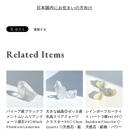
日本国内にお住まいの方向け
通報する
Related Items
バイーア産ブラックフ
大きな結晶◎ゼッカ産
レインボーフローライ
ァントムレムリアンク
水晶クリアクォーツ
ト ハート 3個set 05◇
ォーツ原石23◇Black
クラスター93◇ Clear
Rainbow Fluorite ◇
Phantom Lemurian
Quartz ◇天然石・鉱
天然石・鉱物・パワー