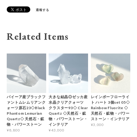
通報する
Related Items
バイーア産ブラックフ
大きな結晶◎ゼッカ産
レインボーフローライ
ァントムレムリアンク
水晶クリアクォーツ
ト ハート 3個set 05◇
ォーツ原石23◇Black
クラスター93◇ Clear
Rainbow Fluorite ◇
Phantom Lemurian
Quartz ◇天然石・鉱
天然石・鉱物・パワー
Quartz◇ 天然石・鉱
物・パワーストーン・
ストーン・インテリア
物・パワーストーン
インテリア
¥3,000
¥8,800
¥43,000