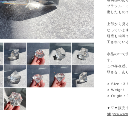
透明感のあ
ブラジル・
磨したもの
上部から見
なっていま
研磨も均等
工されてい
水晶の中で
す。
この存在感
尊さを、あ
✴︎ Size：3.
✴︎ Weight
✴︎ Origin：B
▼▽▼販売
https://ww