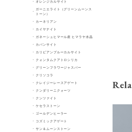
オレンジカルサイト
ガーニエライト（グリーンムーンス
トーン）
カーネリアン
カイヤナイト
ガネーシュヒマール産 ヒマラヤ水晶
カバンサイト
カリビアンブルーカルサイト
クォンタムクアトロシリカ
グリーンフラワージャスパー
クリソコラ
Rela
クレイジーレースアゲート
クンダリーニクォーツ
クンツァイト
ケセラストーン
ゴールデンヒーラー
コズミックアゲート
サン＆ムーンストーン