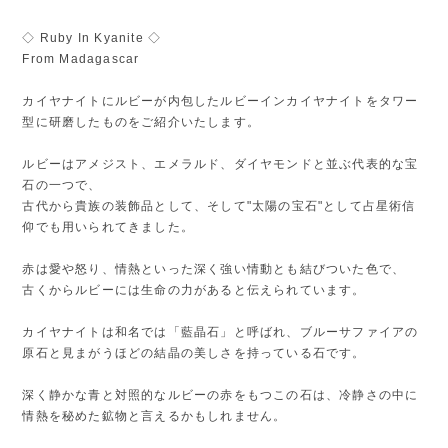
◇ Ruby In Kyanite ◇
From Madagascar
カイヤナイトにルビーが内包したルビーインカイヤナイトをタワー
型に研磨したものをご紹介いたします。
ルビーはアメジスト、エメラルド、ダイヤモンドと並ぶ代表的な宝
石の一つで、
古代から貴族の装飾品として、そして"太陽の宝石"として占星術信
仰でも用いられてきました。
赤は愛や怒り、情熱といった深く強い情動とも結びついた色で、
古くからルビーには生命の力があると伝えられています。
カイヤナイトは和名では「藍晶石」と呼ばれ、ブルーサファイアの
原石と見まがうほどの結晶の美しさを持っている石です。
深く静かな青と対照的なルビーの赤をもつこの石は、冷静さの中に
情熱を秘めた鉱物と言えるかもしれません。