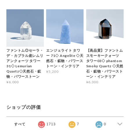
ファントム◎セーラ・
エンジェライト タワ
【高品質】ファントム
デ・カブラル産レムリ
ー 71◇ Angelite ◇天
スモーキークォーツ
アンクォーツ タワー
然石・鉱物・パワース
タワー03◇ phantom
31◇ Lemurian
トーン・インテリア
Smoky Quartz ◇天然
Quartz◇天然石・鉱
石・鉱物・パワースト
¥5,200
物・パワーストーン
ーン・インテリア
¥6,000
¥6,300
ショップの評価
すべて
1713
7
0