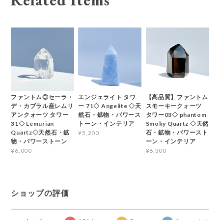
Related Items
ファントム◎セーラ・
エンジェライト タワ
【高品質】ファントム
デ・カブラル産レムリ
ー 71◇ Angelite ◇天
スモーキークォーツ
アンクォーツ タワー
然石・鉱物・パワース
タワー03◇ phantom
31◇ Lemurian
トーン・インテリア
Smoky Quartz ◇天然
Quartz◇天然石・鉱
石・鉱物・パワースト
¥5,200
物・パワーストーン
ーン・インテリア
¥6,000
¥6,300
ショップの評価