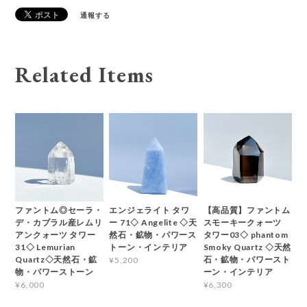
通報する
Related Items
ファントム◎セーラ・
エンジェライト タワ
【高品質】ファントム
デ・カブラル産レムリ
ー 71◇ Angelite ◇天
スモーキークォーツ
アンクォーツ タワー
然石・鉱物・パワース
タワー03◇ phantom
31◇ Lemurian
トーン・インテリア
Smoky Quartz ◇天然
Quartz◇天然石・鉱
石・鉱物・パワースト
¥5,200
物・パワーストーン
ーン・インテリア
¥6,000
¥6,300