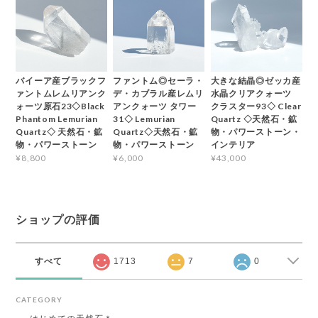
バイーア産ブラックフ
ファントム◎セーラ・
大きな結晶◎ゼッカ産
ァントムレムリアンク
デ・カブラル産レムリ
水晶クリアクォーツ
ォーツ原石23◇Black
アンクォーツ タワー
クラスター93◇ Clear
Phantom Lemurian
31◇ Lemurian
Quartz ◇天然石・鉱
Quartz◇ 天然石・鉱
Quartz◇天然石・鉱
物・パワーストーン・
物・パワーストーン
物・パワーストーン
インテリア
¥8,800
¥6,000
¥43,000
ショップの評価
すべて
1713
7
0
CATEGORY