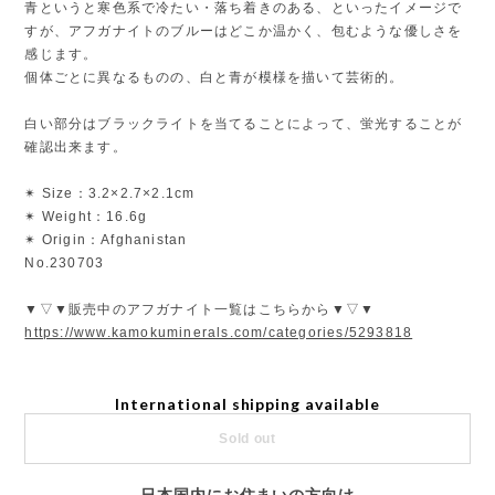
青というと寒色系で冷たい・落ち着きのある、といったイメージで
すが、アフガナイトのブルーはどこか温かく、包むような優しさを
感じます。
個体ごとに異なるものの、白と青が模様を描いて芸術的。
白い部分はブラックライトを当てることによって、蛍光することが
確認出来ます。
✴︎ Size：3.2×2.7×2.1cm
✴︎ Weight：16.6g
✴︎ Origin：Afghanistan
No.230703
▼▽▼販売中のアフガナイト一覧はこちらから▼▽▼
https://www.kamokuminerals.com/categories/5293818
International shipping available
Sold out
日本国内にお住まいの方向け