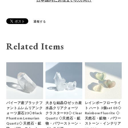
通報する
Related Items
バイーア産ブラックフ
大きな結晶◎ゼッカ産
レインボーフローライ
ァントムレムリアンク
水晶クリアクォーツ
ト ハート 3個set 05◇
ォーツ原石23◇Black
クラスター93◇ Clear
Rainbow Fluorite ◇
Phantom Lemurian
Quartz ◇天然石・鉱
天然石・鉱物・パワー
Quartz◇ 天然石・鉱
物・パワーストーン・
ストーン・インテリア