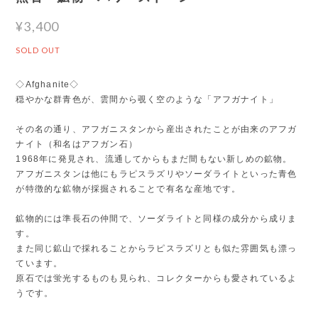
¥3,400
SOLD OUT
◇Afghanite◇
穏やかな群青色が、雲間から覗く空のような「アフガナイト」
その名の通り、アフガニスタンから産出されたことが由来のアフガ
ナイト（和名はアフガン石）
1968年に発見され、流通してからもまだ間もない新しめの鉱物。
アフガニスタンは他にもラピスラズリやソーダライトといった青色
が特徴的な鉱物が採掘されることで有名な産地です。
鉱物的には準長石の仲間で、ソーダライトと同様の成分から成りま
す。
また同じ鉱山で採れることからラピスラズリとも似た雰囲気も漂っ
ています。
原石では蛍光するものも見られ、コレクターからも愛されているよ
うです。