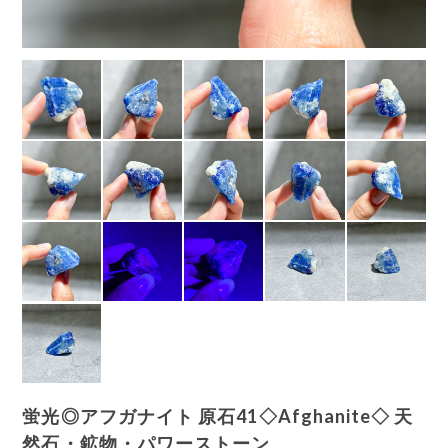
蛍光◎アフガナイト 原石41◇Afghanite◇ 天
然石・鉱物・パワーストーン