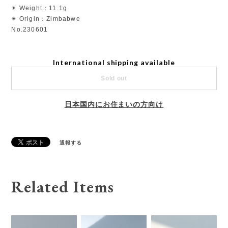
✴︎ Weight：11.1g
✴︎ Origin：Zimbabwe
No.230601
International shipping available
Sold out
日本国内にお住まいの方向け
通報する
Related Items