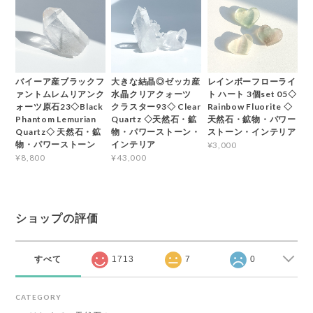
バイーア産ブラックフ
大きな結晶◎ゼッカ産
レインボーフローライ
ァントムレムリアンク
水晶クリアクォーツ
ト ハート 3個set 05◇
ォーツ原石23◇Black
クラスター93◇ Clear
Rainbow Fluorite ◇
Phantom Lemurian
Quartz ◇天然石・鉱
天然石・鉱物・パワー
Quartz◇ 天然石・鉱
物・パワーストーン・
ストーン・インテリア
物・パワーストーン
インテリア
¥3,000
¥8,800
¥43,000
ショップの評価
すべて
1713
7
0
CATEGORY