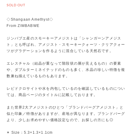
SOLD OUT
◇Shangaan Amethyst◇
From ZIMBABWE
ジンバブエ産のスモーキーアメジストは「シャンガーンアメジス
ト」とも呼ばれ、アメジスト・スモーキークォーツ・クリアクォー
ツがグラデーションを作るように混合している天然石です。
エレスチャル（結晶が重なって階段状の層が見えるもの）の要素
や、ダブルターミネイテッドのものも多く、水晶の珍しい特徴を複
数兼ね揃えているものもあります。
レピドクロサイトや水を内包しているのを確認しているものについ
ては、商品ページのタイトルに記載しております。
また世界2大アメジストのひとつ「ブランドバーグアメジスト」と
似た印象／特徴がありますが、産地が異なります。ブランドバーグ
より、少しお求めやすい価格設定なので、お探しの方にも◎
✴︎ Size：5.3×1.3×1.1cm