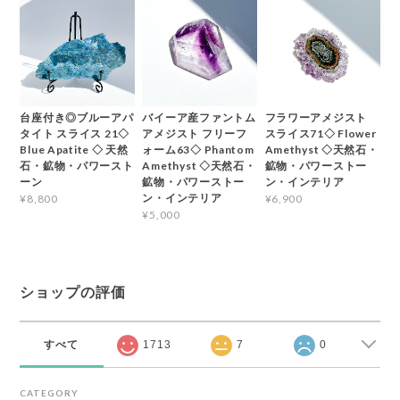
台座付き◎ブルーアパ
バイーア産ファントム
フラワーアメジスト
タイト スライス 21◇
アメジスト フリーフ
スライス71◇ Flower
Blue Apatite ◇ 天然
ォーム63◇ Phantom
Amethyst ◇天然石・
石・鉱物・パワースト
Amethyst ◇天然石・
鉱物・パワーストー
ーン
鉱物・パワーストー
ン・インテリア
ン・インテリア
¥8,800
¥6,900
¥5,000
ショップの評価
すべて
1713
7
0
CATEGORY