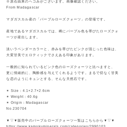
※原石由来のヘコみがございます。画像確認ください。
From Madagascar
マダガスカル産の「パープルローズクォーツ」の登場です。
産地であるマダガスカルでは、稀にパープル色を帯びたローズクォ
ーツが産出します。
淡いラベンダーカラーと、赤みを帯びたピンクが混じった色味は、
大変甘美でエロティックでさえある印象があります。
一般的に知られているピンク色のローズクォーツと比べますと、
更に情緒的に、陶酔感を与えてくれるようです。まるで切なく甘美
な恋のようにキュンとする、そんな天然石です。
✴︎ Size：4.1×2.7×2.6cm
✴︎ Weight：40.6g
✴︎ Origin：Madagascar
No.230704
▼▽▼販売中のパープルローズクォーツ一覧はこちらから▼▽▼
https://www.kamokuminerals.com/categories/2990103