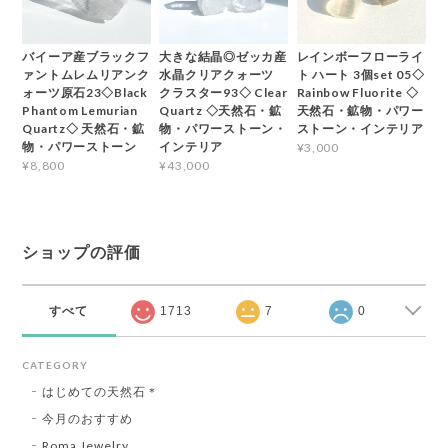
バイーア産ブラックフ
大きな結晶◎ゼッカ産
レインボーフローライ
ァントムレムリアンク
水晶クリアクォーツ
ト ハート 3個set 05◇
ォーツ原石23◇Black
クラスター93◇ Clear
Rainbow Fluorite ◇
Phantom Lemurian
Quartz ◇天然石・鉱
天然石・鉱物・パワー
Quartz◇ 天然石・鉱
物・パワーストーン・
ストーン・インテリア
物・パワーストーン
インテリア
¥3,000
¥8,800
¥43,000
ショップの評価
すべて
1713
7
0
CATEGORY
はじめての天然石＊
今月のおすすめ
Roma Jewelry