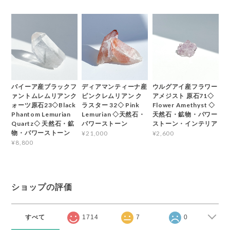
バイーア産ブラックフ
ディアマンティーナ産
ウルグアイ産フラワー
ァントムレムリアンク
ピンクレムリアン ク
アメジスト 原石71◇
ォーツ原石23◇Black
ラスター 32◇ Pink
Flower Amethyst ◇
Phantom Lemurian
Lemurian ◇天然石・
天然石・鉱物・パワー
Quartz◇ 天然石・鉱
パワーストーン
ストーン・インテリア
物・パワーストーン
¥21,000
¥2,600
¥8,800
ショップの評価
すべて
1714
7
0