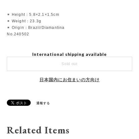
✴︎ Height：5.8×2.1×1.5cm
✴︎ Weight：23.3g
✴︎ Origin：Brazil/Diamantina
No.240502
International shipping available
Sold out
日本国内にお住まいの方向け
通報する
Related Items