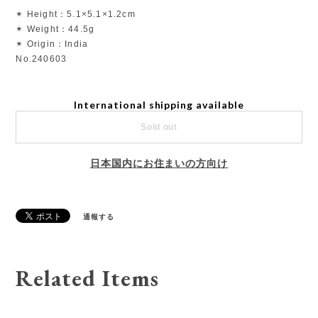
✴︎ Height：5.1×5.1×1.2cm
✴︎ Weight：44.5g
✴︎ Origin：India
No.240603
International shipping available
Sold out
日本国内にお住まいの方向け
通報する
Related Items