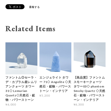
通報する
Related Items
ファントム◎セーラ・
エンジェライト タワ
【高品質】ファントム
デ・カブラル産レムリ
ー 71◇ Angelite ◇天
スモーキークォーツ
アンクォーツ タワー
然石・鉱物・パワース
タワー03◇ phantom
31◇ Lemurian
トーン・インテリア
Smoky Quartz ◇天然
Quartz◇天然石・鉱
石・鉱物・パワースト
¥5,200
物・パワーストーン
ーン・インテリア
¥6,000
¥6,300