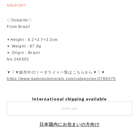
SOLD OUT
◇Sodalite◇
From Brazil
✴︎Height：6.2×3.7×3.2cm
✴︎ Weight：87.8g
✴︎ Origin：Brazil
No.240502
▼▽▼販売中のソーダライト一覧はこちらから▼▽▼
https://www.kamokuminerals.com/categories/3768575
International shipping available
Sold out
日本国内にお住まいの方向け