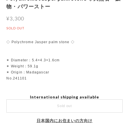
物・パワーストー
¥3,300
SOLD OUT
◇ Polychrome Jasper palm stone ◇
✴︎ Diameter：5.4×4.3×1.6cm
✴︎ Weight：59.1g
✴︎ Origin：Madagascar
No.241101
International shipping available
Sold out
日本国内にお住まいの方向け