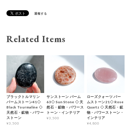
通報する
Related Items
ブラックトルマリン
サンストーン パーム
ローズクォーツ パー
パームストーン41◇
63◇ Sun Stone ◇ 天
ムストーン21◇ Rose
Black Tourmaline ◇
然石・鉱物・パワース
Quartz ◇ 天然石・鉱
天然石・鉱物・パワー
トーン・インテリア
物・パワーストーン・
ストーン
インテリア
¥3,500
¥3,500
¥4,800