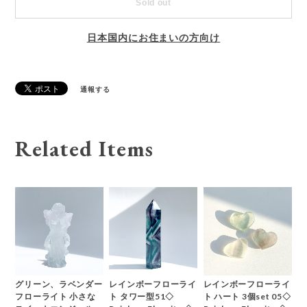
Sold out
日本国内にお住まいの方向け
通報する
Related Items
グリーン、ラベンダー
レインボーフローライ
レインボーフローライ
フローライト 小さな
ト タワー型51◇
ト ハート 3個set 05◇