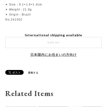
✴︎ Size：6.1×1.6×1.4cm
✴︎ Weight：21.9g
✴︎ Origin：Brazil
No.241002
International shipping available
Sold out
日本国内にお住まいの方向け
通報する
Related Items