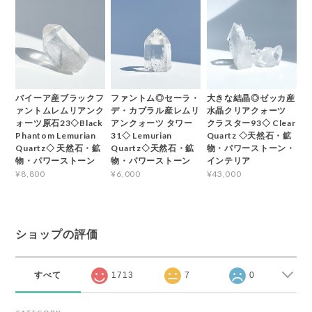
バイーア産ブラックフ
ファントム◎セーラ・
大きな結晶◎ゼッカ産
ァントムレムリアンク
デ・カブラル産レムリ
水晶クリアクォーツ
ォーツ原石23◇Black
アンクォーツ タワー
クラスター93◇ Clear
Phantom Lemurian
31◇ Lemurian
Quartz ◇天然石・鉱
Quartz◇ 天然石・鉱
Quartz◇天然石・鉱
物・パワーストーン・
物・パワーストーン
物・パワーストーン
インテリア
¥8,800
¥6,000
¥43,000
ショップの評価
すべて
1713
7
0