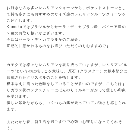
お好きな方も多いレムリアンクォーツから、ポケットストーンとし
て持ち歩きにもおすすめのサイズ感のレムリアンルーツクォーツを
ご紹介します。
Kamokuではブラジルからセーラ・デ・カブラル産、バイーア産の
２種のお取り扱いがございます。
今回はセーラ・デ・カブラル産のご紹介。
直感的に惹かれるものをお選びいただくのもおすすめです。
カモクでは様々なレムリアンを取り扱っていますが、レムリアン“ル
ーツ”というのは根っこを意味し、原石（クラスター）の根本部分に
形成されたクリスタルのことを指します。
根本ゆえに濁った色味をしていることが多いのですが、こちらはす
りガラス状のテクスチャーにほんのりミルキーがかって優しい印象
を受けます。
優しい印象ながらも、いくつもの筋が走っていて力強さも感じられ
ます。
あたたかな春、新生活を過ごす中で心強いお守りになってくれそ
う。