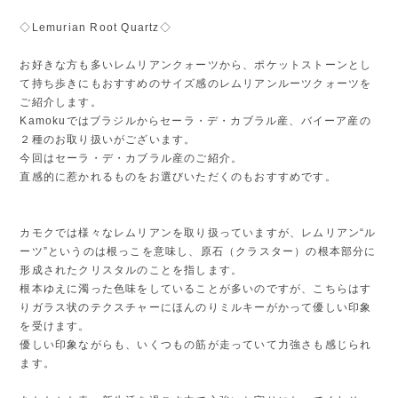
◇Lemurian Root Quartz◇
お好きな方も多いレムリアンクォーツから、ポケットストーンとし
て持ち歩きにもおすすめのサイズ感のレムリアンルーツクォーツを
ご紹介します。
Kamokuではブラジルからセーラ・デ・カブラル産、バイーア産の
２種のお取り扱いがございます。
今回はセーラ・デ・カブラル産のご紹介。
直感的に惹かれるものをお選びいただくのもおすすめです。
カモクでは様々なレムリアンを取り扱っていますが、レムリアン“ル
ーツ”というのは根っこを意味し、原石（クラスター）の根本部分に
形成されたクリスタルのことを指します。
根本ゆえに濁った色味をしていることが多いのですが、こちらはす
りガラス状のテクスチャーにほんのりミルキーがかって優しい印象
を受けます。
優しい印象ながらも、いくつもの筋が走っていて力強さも感じられ
ます。