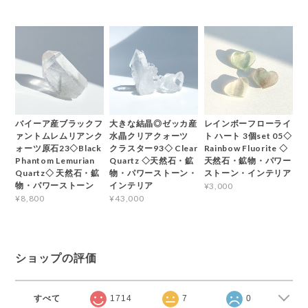
バイーア産ブラックフ
大きな結晶◎ゼッカ産
レインボーフローライ
ァントムレムリアンク
水晶クリアクォーツ
ト ハート 3個set 05◇
ォーツ原石23◇Black
クラスター93◇ Clear
Rainbow Fluorite ◇
Phantom Lemurian
Quartz ◇天然石・鉱
天然石・鉱物・パワー
Quartz◇ 天然石・鉱
物・パワーストーン・
ストーン・インテリア
物・パワーストーン
インテリア
¥3,000
¥8,800
¥43,000
ショップの評価
すべて
1714
7
0