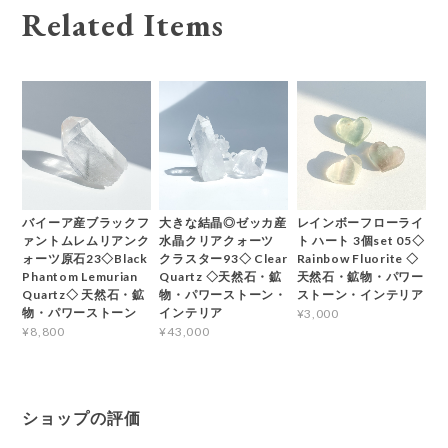
Related Items
バイーア産ブラックフ
大きな結晶◎ゼッカ産
レインボーフローライ
ァントムレムリアンク
水晶クリアクォーツ
ト ハート 3個set 05◇
ォーツ原石23◇Black
クラスター93◇ Clear
Rainbow Fluorite ◇
Phantom Lemurian
Quartz ◇天然石・鉱
天然石・鉱物・パワー
Quartz◇ 天然石・鉱
物・パワーストーン・
ストーン・インテリア
物・パワーストーン
インテリア
¥3,000
¥8,800
¥43,000
ショップの評価