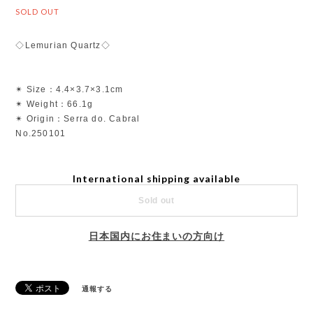
SOLD OUT
◇Lemurian Quartz◇
✴︎ Size：4.4×3.7×3.1cm
✴︎ Weight：66.1g
✴︎ Origin：Serra do. Cabral
No.250101
International shipping available
Sold out
日本国内にお住まいの方向け
通報する