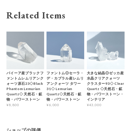
Related Items
バイーア産ブラックフ
ファントム◎セーラ・
大きな結晶◎ゼッカ産
ァントムレムリアンク
デ・カブラル産レムリ
水晶クリアクォーツ
ォーツ原石23◇Black
アンクォーツ タワー
クラスター93◇ Clear
Phantom Lemurian
31◇ Lemurian
Quartz ◇天然石・鉱
Quartz◇ 天然石・鉱
Quartz◇天然石・鉱
物・パワーストーン・
物・パワーストーン
物・パワーストーン
インテリア
¥8,800
¥6,000
¥43,000
ショップの評価