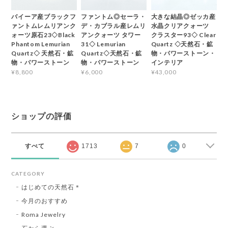
バイーア産ブラックフ
ファントム◎セーラ・
大きな結晶◎ゼッカ産
ァントムレムリアンク
デ・カブラル産レムリ
水晶クリアクォーツ
ォーツ原石23◇Black
アンクォーツ タワー
クラスター93◇ Clear
Phantom Lemurian
31◇ Lemurian
Quartz ◇天然石・鉱
Quartz◇ 天然石・鉱
Quartz◇天然石・鉱
物・パワーストーン・
物・パワーストーン
物・パワーストーン
インテリア
¥8,800
¥6,000
¥43,000
ショップの評価
すべて
1713
7
0
CATEGORY
はじめての天然石＊
今月のおすすめ
Roma Jewelry