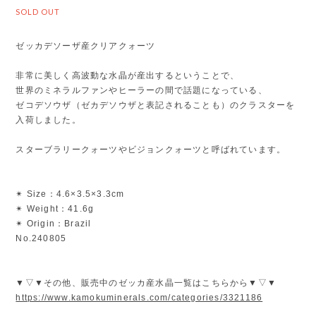
SOLD OUT
ゼッカデソーザ産クリアクォーツ
非常に美しく高波動な水晶が産出するということで、
世界のミネラルファンやヒーラーの間で話題になっている、
ゼコデソウザ（ゼカデソウザと表記されることも）のクラスターを
入荷しました。
スターブラリークォーツやビジョンクォーツと呼ばれています。
✴︎ Size：4.6×3.5×3.3cm
✴︎ Weight：41.6g
✴︎ Origin：Brazil
No.240805
▼▽▼その他、販売中のゼッカ産水晶一覧はこちらから▼▽▼
https://www.kamokuminerals.com/categories/3321186