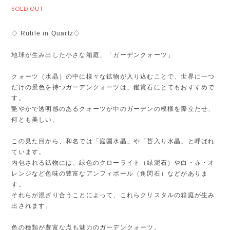
SOLD OUT
◇ Rutile in Quartz◇
地球が生み出した小さな箱庭、「ガーデンクォーツ」
クォーツ（水晶）の中に様々な鉱物が入り込むことで、世界に一つ
だけの景色を持つガーデンクォーツは、鑑賞石にとてもおすすめで
す。
艶やかで透明感のあるクォーツが中のガーデンの模様を際立たせ、
何とも美しい。
この見た目から、和名では「庭園水晶」や「苔入り水晶」と呼ばれ
ています。
内包される鉱物には、緑色のクローライト（緑泥石）や白・赤・オ
レンジなど色味の豊富なアンフィボール（角閃石）などがありま
す。
それらが混ざり合うことによって、これらクリスタルの箱庭が生み
出されます。
色の種類が豊富な点も魅力のガーデンクォーツ。