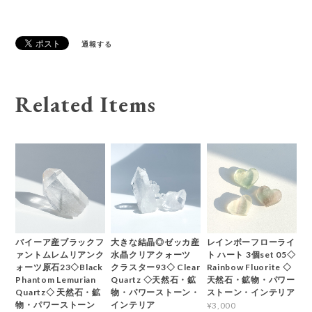
通報する
Related Items
バイーア産ブラックフ
大きな結晶◎ゼッカ産
レインボーフローライ
ァントムレムリアンク
水晶クリアクォーツ
ト ハート 3個set 05◇
ォーツ原石23◇Black
クラスター93◇ Clear
Rainbow Fluorite ◇
Phantom Lemurian
Quartz ◇天然石・鉱
天然石・鉱物・パワー
Quartz◇ 天然石・鉱
物・パワーストーン・
ストーン・インテリア
物・パワーストーン
インテリア
¥3,000