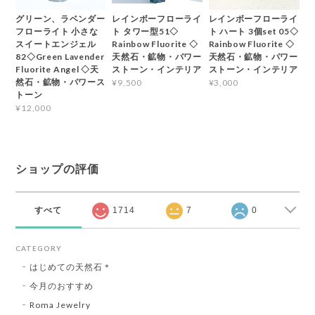
グリーン、ラベンダー
レインボーフローライ
レインボーフローライ
フローライト 小さな
ト タワー型51◇
ト ハート 3個set 05◇
スイートエンジェル
Rainbow Fluorite ◇
Rainbow Fluorite ◇
82◇Green Lavender
天然石・鉱物・パワー
天然石・鉱物・パワー
Fluorite Angel ◇天
ストーン・インテリア
ストーン・インテリア
然石・鉱物・パワース
¥9,500
¥3,000
トーン
¥12,000
ショップの評価
すべて
1714
7
0
CATEGORY
はじめての天然石＊
今月のおすすめ
Roma Jewelry