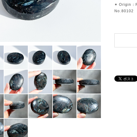
✴︎ Origin：
No.80102