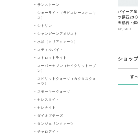
サンストーン
バイーア産
シェーライト（ラピスレースオニキ
ツ原石23◇Bl
ス）
天然石・鉱
シトリン
¥8,800
シャンガーンアメジスト
水晶（クリアクォーツ）
スティルバイト
ストロマトライト
ショッ
スーパーセブン（セイクリットセブ
ン）
す
スピリットクォーツ（カクタスクォ
ーツ）
スモーキークォーツ
セレスタイト
セレナイト
ダイオプテーズ
タンジェリンクォーツ
チャロアイト