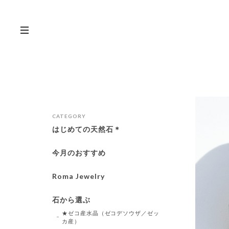
CATEGORY
はじめての天然石＊
今月のおすすめ
Roma Jewelry
石から選ぶ
★ゼコ産水晶（ゼコデソウザ／ゼッ
カ産）