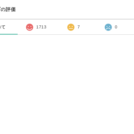
プの評価
べて
1713
7
0