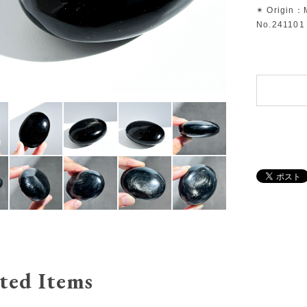
✴︎ Origin：
No.241101
ted Items