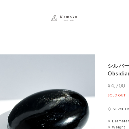
シルバーオ
Obsi
¥4,700
SOLD OUT
◇ Silver O
✴︎ Diamete
✴︎ Weight：