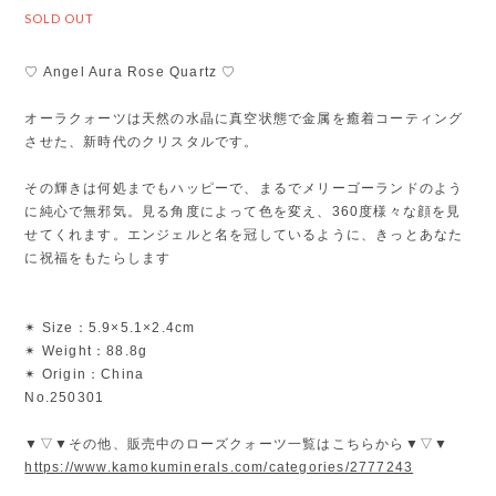
SOLD OUT
♡ Angel Aura Rose Quartz ♡
オーラクォーツは天然の水晶に真空状態で金属を癒着コーティング
させた、新時代のクリスタルです。
その輝きは何処までもハッピーで、まるでメリーゴーランドのよう
に純心で無邪気。見る角度によって色を変え、360度様々な顔を見
せてくれます。エンジェルと名を冠しているように、きっとあなた
に祝福をもたらします
✴︎ Size：5.9×5.1×2.4cm
✴︎ Weight：88.8g
✴︎ Origin：China
No.250301
▼▽▼その他、販売中のローズクォーツ一覧はこちらから▼▽▼
https://www.kamokuminerals.com/categories/2777243