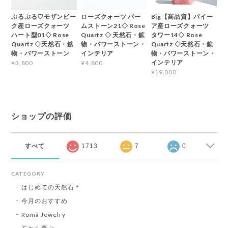
ぷるぷる♡モザンビー
ローズクォーツ パー
Big【高品質】バイー
ク産ローズクォーツ
ムストーン21◇ Rose
ア産ローズクォーツ
ハート型01◇ Rose
Quartz ◇ 天然石・鉱
タワー14◇ Rose
Quartz ◇天然石・鉱
物・パワーストーン・
Quartz ◇天然石・鉱
物・パワーストーン
インテリア
物・パワーストーン・
インテリア
¥3,800
¥4,800
¥19,000
ショップの評価
すべて
1713
7
0
CATEGORY
はじめての天然石＊
今月のおすすめ
Roma Jewelry