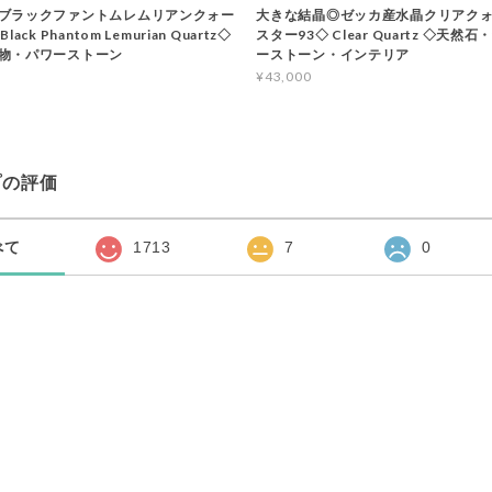
ブラックファントムレムリアンクォー
大きな結晶◎ゼッカ産水晶クリアクォ
ack Phantom Lemurian Quartz◇
スター93◇ Clear Quartz ◇天然
物・パワーストーン
ーストーン・インテリア
¥43,000
プの評価
べて
1713
7
0