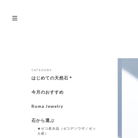
CATEGORY
はじめての天然石＊
今月のおすすめ
Roma Jewelry
石から選ぶ
★ゼコ産水晶（ゼコデソウザ／ゼッ
カ産）