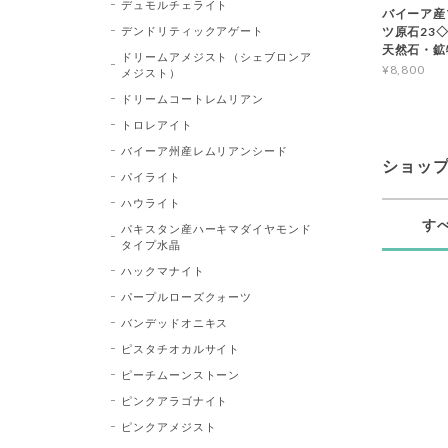
デュモルチェライト
バイーア産
デンドリティックアゲート
ツ原石23◇Bl
天然石・鉱
ドリームアメジスト（シェブロンア
¥8,800
メジスト）
ドリームコートレムリアン
トロレアイト
バイーア州産レムリアンシード
ショッ
パイライト
ハウライト
す
パキスタン産ハーキマダイヤモンド
タイプ水晶
ハックマナイト
パープルローズクォーツ
バンデッドオニキス
ピスタチオカルサイト
ピーチムーンストーン
ピンクアラゴナイト
ピンクアメジスト