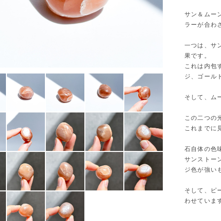
サン＆ムー
ラーが合わ
一つは、サ
果です。
これは内包
ジ、ゴール
そして、ム
この二つの
これまでに
石自体の色
サンストー
ジ色が強い
そして、ピ
わせていま