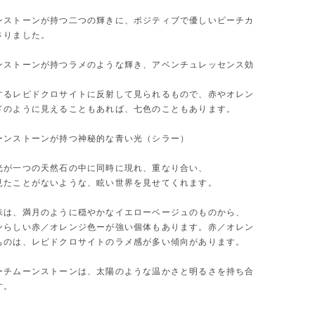
ンストーンが持つ二つの輝きに、ポジティブで優しいピーチカ
さりました。
ンストーンが持つラメのような輝き、アベンチュレッセンス効
するレピドクロサイトに反射して見られるもので、赤やオレン
ドのように見えることもあれば、七色のこともあります。
ーンストーンが持つ神秘的な青い光（シラー）
光が一つの天然石の中に同時に現れ、重なり合い、
見たことがないような、眩い世界を見せてくれます。
味は、満月のように穏やかなイエローベージュのものから、
ンらしい赤／オレンジ色ーが強い個体もあります。赤／オレン
ものは、レピドクロサイトのラメ感が多い傾向があります。
ーチムーンストーンは、太陽のような温かさと明るさを持ち合
す。