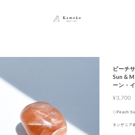
ピーチサ
Sun &
ーン・
¥3,700
◇Peach Su
タンザニア