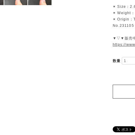
✴︎ Size：2.
✴︎ Weight：
✴︎ Origin：
No.231105
▼▽▼販売
https://ww
数量