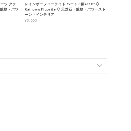
ーツ クラ
レインボーフローライト ハート 3個set 05◇
石・鉱物・パワ
Rainbow Fluorite ◇ 天然石・鉱物・パワースト
ーン・インテリア
¥3,000