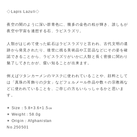
◇Lapis Lazuli◇
夜空の闇のように深い群青色に、幾多の金色の粒が輝き、誰しもが
夜空や宇宙を連想する石、ラピスラズリ。
人類がはじめて使った鉱石はラピスラズリと言われ、古代文明の遺
跡から発見されたり、後世に残る美術品や工芸品などにその姿を確
認できることから、ラピスラズリがいかに人類と長く密接に関わり
魅了してきたかが、窺い知ることが出来ます。
例えばツタンカーメンのマスクに使われていることや、顔料として
は「真珠の耳飾りの少女」などフェルメール作品や数々の宗教画な
どに使われていることを、ご存じの方もいらっしゃるかと思いま
す。
✴︎ Size：5.8×3.6×1.5㎝
✴︎ Weight：58.0g
✴︎ Origin：Afghanistan
No.250501