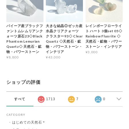
バイーア産ブラックフ
大きな結晶◎ゼッカ産
レインボーフローライ
ァントムレムリアンク
水晶クリアクォーツ
ト ハート 3個set 05◇
ォーツ原石23◇Black
クラスター93◇ Clear
Rainbow Fluorite ◇
Phantom Lemurian
Quartz ◇天然石・鉱
天然石・鉱物・パワー
Quartz◇ 天然石・鉱
物・パワーストーン・
ストーン・インテリア
物・パワーストーン
インテリア
¥3,000
¥8,800
¥43,000
ショップの評価
すべて
1713
7
0
CATEGORY
はじめての天然石＊