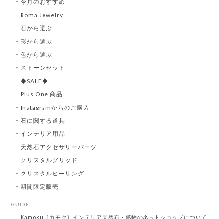
今月のおすすめ
Roma Jewelry
石から選ぶ
形から選ぶ
色から選ぶ
ストーンセット
◆SALE◆
Plus One 商品
Instagramからのご購入
石に関する道具
インテリア用品
天然石アクセサリーパーツ
クリスタルグリッド
クリスタルヒーリング
期間限定販売
GUIDE
Kamoku［カモク］インテリア天然石・鉱物のネットショップについて