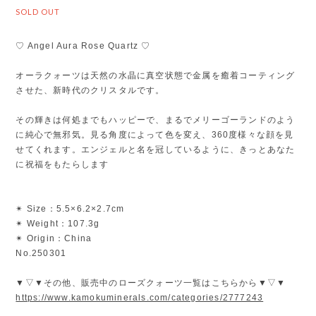
SOLD OUT
♡ Angel Aura Rose Quartz ♡
オーラクォーツは天然の水晶に真空状態で金属を癒着コーティング
させた、新時代のクリスタルです。
その輝きは何処までもハッピーで、まるでメリーゴーランドのよう
に純心で無邪気。見る角度によって色を変え、360度様々な顔を見
せてくれます。エンジェルと名を冠しているように、きっとあなた
に祝福をもたらします
✴︎ Size：5.5×6.2×2.7cm
✴︎ Weight：107.3g
✴︎ Origin：China
No.250301
▼▽▼その他、販売中のローズクォーツ一覧はこちらから▼▽▼
https://www.kamokuminerals.com/categories/2777243