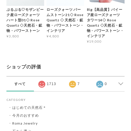
ぷるぷる♡モザンビー
ローズクォーツ パー
Big【高品質】バイー
ク産ローズクォーツ
ムストーン21◇ Rose
ア産ローズクォーツ
ハート型01◇ Rose
Quartz ◇ 天然石・鉱
タワー14◇ Rose
Quartz ◇天然石・鉱
物・パワーストーン・
Quartz ◇天然石・鉱
物・パワーストーン
インテリア
物・パワーストーン・
インテリア
¥3,800
¥4,800
¥19,000
ショップの評価
すべて
1713
7
0
CATEGORY
はじめての天然石＊
今月のおすすめ
Roma Jewelry