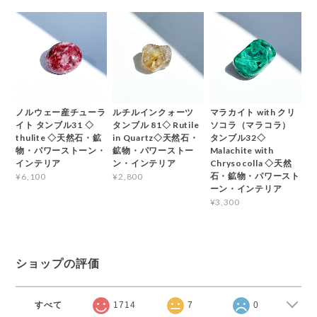
ノルウェー産チューラ
ルチルインクォーツ
マラカイト with クリ
イト タンブル31 ◇
タンブル 81◇ Rutile
ソコラ（マラコラ）
thulite ◇天然石・鉱
in Quartz◇天然石・
タンブル32◇
物・パワーストーン・
鉱物・パワーストー
Malachite with
インテリア
ン・インテリア
Chrysocolla ◇天然
石・鉱物・パワースト
¥6,100
¥2,800
ーン・インテリア
¥3,300
ショップの評価
すべて
1714
7
0