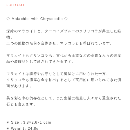
SOLD OUT
◇ Malachite with Chrysocolla ◇
深緑のマラカイトと、ターコイズブルーのクリソコラが共生した鉱
物。
二つの鉱物の名前を合体させ、マラコラとも呼ばれています。
マラカイトもクリソコラも、古代から王族などの高貴な人々の調度
品や装飾品として愛されてきた石です。
マラカイトは護符やお守りとして魔除けに用いられた一方、
クリソコラも濃厚な金を抽出するとして実用的に用いられてきた側
面があります。
美を彩る中心的存在として、また生活に根差し人々から重宝された
石とも言えます。
✴︎ Size：3.8×2.6×1.6cm
✴︎ Weight：24.8g