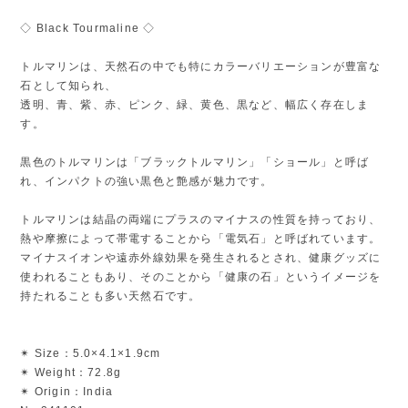
◇ Black Tourmaline ◇
トルマリンは、天然石の中でも特にカラーバリエーションが豊富な
石として知られ、
透明、青、紫、赤、ピンク、緑、黄色、黒など、幅広く存在しま
す。
黒色のトルマリンは「ブラックトルマリン」「ショール」と呼ば
れ、インパクトの強い黒色と艶感が魅力です。
トルマリンは結晶の両端にプラスのマイナスの性質を持っており、
熱や摩擦によって帯電することから「電気石」と呼ばれています。
マイナスイオンや遠赤外線効果を発生されるとされ、健康グッズに
使われることもあり、そのことから「健康の石」というイメージを
持たれることも多い天然石です。
✴︎ Size：5.0×4.1×1.9cm
✴︎ Weight：72.8g
✴︎ Origin：India