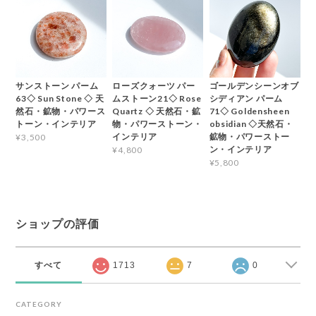
サンストーン パーム
ローズクォーツ パー
ゴールデンシーンオブ
63◇ Sun Stone ◇ 天
ムストーン21◇ Rose
シディアン パーム
然石・鉱物・パワース
Quartz ◇ 天然石・鉱
71◇ Goldensheen
トーン・インテリア
物・パワーストーン・
obsidian ◇天然石・
インテリア
鉱物・パワーストー
¥3,500
ン・インテリア
¥4,800
¥5,800
ショップの評価
すべて
1713
7
0
CATEGORY