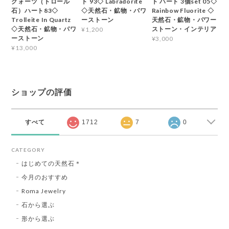
クォーツ（トロール
ト 93◇ Labradorite
ト ハート 3個set 05◇
石）ハート83◇
◇天然石・鉱物・パワ
Rainbow Fluorite ◇
Trolleite In Quartz
ーストーン
天然石・鉱物・パワー
◇天然石・鉱物・パワ
ストーン・インテリア
¥1,200
ーストーン
¥3,000
¥13,000
ショップの評価
すべて
1712
7
0
CATEGORY
はじめての天然石＊
今月のおすすめ
Roma Jewelry
石から選ぶ
形から選ぶ