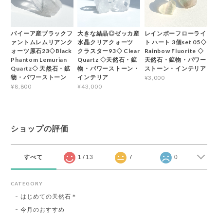
バイーア産ブラックフ
大きな結晶◎ゼッカ産
レインボーフローライ
ァントムレムリアンク
水晶クリアクォーツ
ト ハート 3個set 05◇
ォーツ原石23◇Black
クラスター93◇ Clear
Rainbow Fluorite ◇
Phantom Lemurian
Quartz ◇天然石・鉱
天然石・鉱物・パワー
Quartz◇ 天然石・鉱
物・パワーストーン・
ストーン・インテリア
物・パワーストーン
インテリア
¥3,000
¥8,800
¥43,000
ショップの評価
すべて
1713
7
0
CATEGORY
はじめての天然石＊
今月のおすすめ