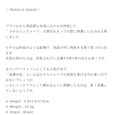
◇ Rutile in Quartz◇
ブラジルから高品質な水晶にルチルが内包した、
「ルチルインクォーツ」の原石をタンブル型に研磨したものを入荷
しました。
ルチルは針金のような鉱物で、水晶の中に内包する形で見つけられ
ます。
今回入荷のものは、内包されている量や1本1本の太さも色々です。
またパワーストーンとしても人気の石で、
「金運の石」といえばルチルクォーツの名前を挙げる方が多いので
はないでしょうか。
しかしインテリアとして飾れるように研磨したものは、多く流通し
ていないようです。
✴︎ Height：2.8×2.8×2.0cm
✴︎ Weight：24.3g
✴︎ Origin：Brazil