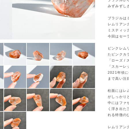
ブラジルか
みずみずし
ブラジルは
レムリアン
ミスティッ
今回はセー
ピンクレム
たピンクカ
「ローズ 
「スカーレ
2021年
まで高い注
柱面にはレ
がしっかり
中にはファ
く浮き出た
れる特徴の
レムリアン