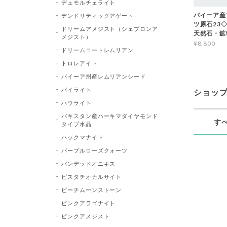
デュモルチェライト
バイーア産
デンドリティックアゲート
ツ原石23◇Bl
ドリームアメジスト（シェブロンア
天然石・鉱
メジスト）
¥8,800
ドリームコートレムリアン
トロレアイト
バイーア州産レムリアンシード
パイライト
ショッ
ハウライト
パキスタン産ハーキマダイヤモンド
す
タイプ水晶
ハックマナイト
パープルローズクォーツ
バンデッドオニキス
ピスタチオカルサイト
ピーチムーンストーン
ピンクアラゴナイト
ピンクアメジスト