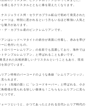
ら注目のクリスタル、ピンクレムリアンがやって来ました。
さを感じるクリスタルとともに春を迎えたくなります。
ミナスジェライス州・セラデカブラル鉱山で初めて発見された
クォーツは、特別に惹かれるという方もいるほど根強い人気と
クな魅力があります。
ラ・デ・カブラル産のピンクレムリアンです。
リアンはレッドヘマタイトの鉄分が表面に付着し、赤みを帯び
ラーに色付いたもの。
/ ストロベリーレムリアン」の名前でも流通しており、海外では
ットテンプルレムリアン」と呼ばれることも多いです。
頃に発見された比較的新しいクリスタルということもあり、現在
目を浴びています。
ムリアン特有のバーコードのような条線「レムリアンリッジ」
と見られます。
セット（先端の面）に「レコードキーパー」と呼ばれる、小さ
三角模様が見られる珍しい個体も！こちらもレムリアンに見ら
ひとつです。
クォーツというと、かつてあったとされる古代レムリア時代の