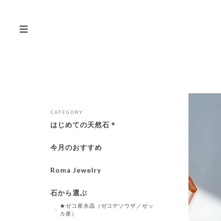
CATEGORY
はじめての天然石＊
今月のおすすめ
Roma Jewelry
石から選ぶ
★ゼコ産水晶（ゼコデソウザ／ゼッ
カ産）