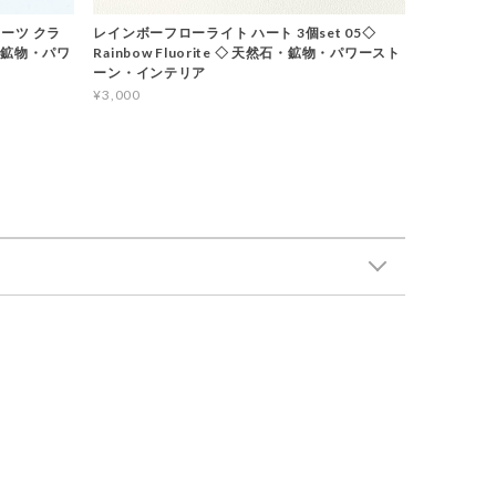
ーツ クラ
レインボーフローライト ハート 3個set 05◇
石・鉱物・パワ
Rainbow Fluorite ◇ 天然石・鉱物・パワースト
ーン・インテリア
¥3,000