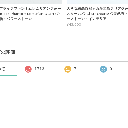
ブラックファントムレムリアンクォー
大きな結晶◎ゼッカ産水晶クリアクォ
ack Phantom Lemurian Quartz◇
スター93◇ Clear Quartz ◇天然
物・パワーストーン
ーストーン・インテリア
¥43,000
プの評価
べて
1713
7
0