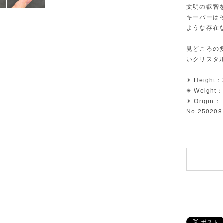
文明の叡智
キーパーは
ような存在
見どころの
いクリスタ
✴︎ Height：
✴︎ Weight：
✴︎ Origin： 
No.250208