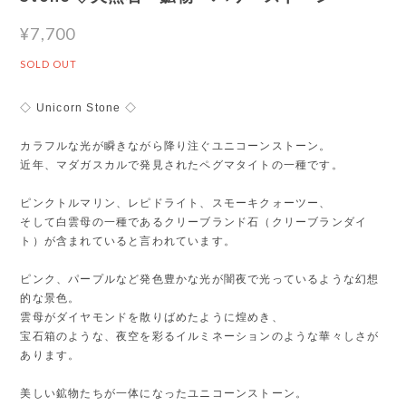
¥7,700
SOLD OUT
◇ Unicorn Stone ◇
カラフルな光が瞬きながら降り注ぐユニコーンストーン。
近年、マダガスカルで発見されたペグマタイトの一種です。
ピンクトルマリン、レピドライト、スモーキクォーツー、
そして白雲母の一種であるクリーブランド石（クリーブランダイ
ト）が含まれていると言われています。
ピンク、パープルなど発色豊かな光が闇夜で光っているような幻想
的な景色。
雲母がダイヤモンドを散りばめたように煌めき、
宝石箱のような、夜空を彩るイルミネーションのような華々しさが
あります。
美しい鉱物たちが一体になったユニコーンストーン。