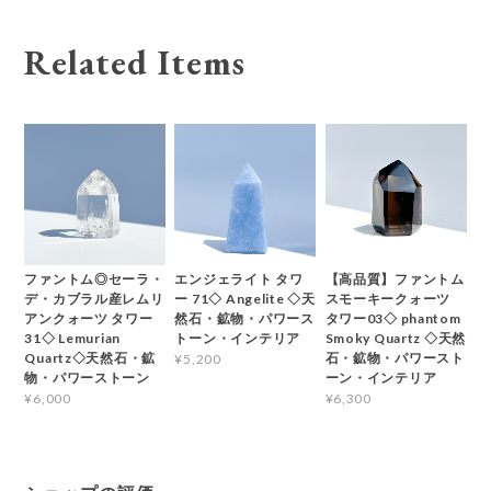
Related Items
ファントム◎セーラ・
エンジェライト タワ
【高品質】ファントム
デ・カブラル産レムリ
ー 71◇ Angelite ◇天
スモーキークォーツ
アンクォーツ タワー
然石・鉱物・パワース
タワー03◇ phantom
31◇ Lemurian
トーン・インテリア
Smoky Quartz ◇天然
Quartz◇天然石・鉱
石・鉱物・パワースト
¥5,200
物・パワーストーン
ーン・インテリア
¥6,000
¥6,300