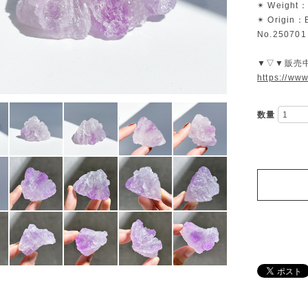
✴︎ Weight：
✴︎ Origin：B
No.250701
▼▽▼販売
https://ww
数量