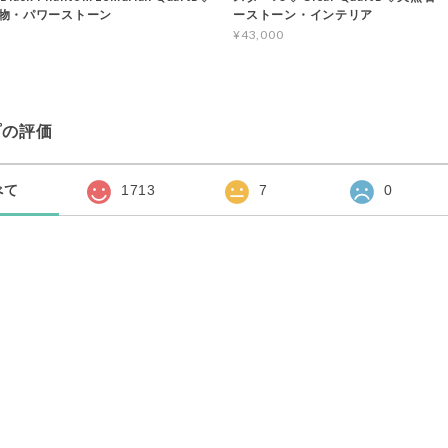
物・パワーストーン
ーストーン・インテリア
¥43,000
プの評価
べて
1713
7
0