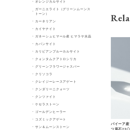
オレンジカルサイト
ガーニエライト（グリーンムーンス
トーン）
Rela
カーネリアン
カイヤナイト
ガネーシュヒマール産 ヒマラヤ水晶
カバンサイト
カリビアンブルーカルサイト
クォンタムクアトロシリカ
グリーンフラワージャスパー
クリソコラ
クレイジーレースアゲート
クンダリーニクォーツ
クンツァイト
ケセラストーン
ゴールデンヒーラー
コズミックアゲート
バイーア産
サン＆ムーンストーン
ツ原石23◇Bl