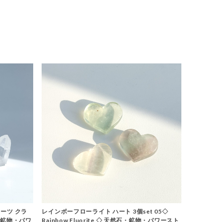
ーツ クラ
レインボーフローライト ハート 3個set 05◇
石・鉱物・パワ
Rainbow Fluorite ◇ 天然石・鉱物・パワースト