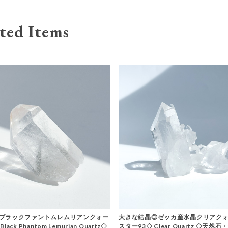
ted Items
ブラックファントムレムリアンクォー
大きな結晶◎ゼッカ産水晶クリアクォ
ack Phantom Lemurian Quartz◇
スター93◇ Clear Quartz ◇天然