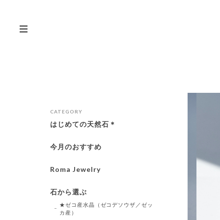
CATEGORY
はじめての天然石＊
今月のおすすめ
Roma Jewelry
石から選ぶ
★ゼコ産水晶（ゼコデソウザ／ゼッ
カ産）