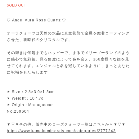
SOLD OUT
♡ Angel Aura Rose Quartz ♡
オーラクォーツは天然の水晶に真空状態で金属を癒着コーティング
させた、新時代のクリスタルです。
その輝きは何処までもハッピーで、まるでメリーゴーランドのよう
に純心で無邪気。見る角度によって色を変え、360度様々な顔を見
せてくれます。エンジェルと名を冠しているように、きっとあなた
に祝福をもたらします
✴︎ Size：2.8×3.0×1.3cm
✴︎ Weight：107.7g
✴︎ Origin：Madagascar
No.250604
▼▽▼その他、販売中のローズクォーツ一覧はこちらから▼▽▼
https://www.kamokuminerals.com/categories/2777243