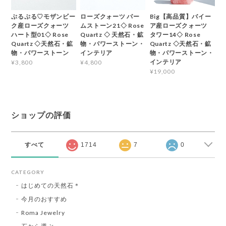
ぷるぷる♡モザンビー
ローズクォーツ パー
Big【高品質】バイー
ク産ローズクォーツ
ムストーン21◇ Rose
ア産ローズクォーツ
ハート型01◇ Rose
Quartz ◇ 天然石・鉱
タワー14◇ Rose
Quartz ◇天然石・鉱
物・パワーストーン・
Quartz ◇天然石・鉱
物・パワーストーン
インテリア
物・パワーストーン・
インテリア
¥3,800
¥4,800
¥19,000
ショップの評価
すべて
1714
7
0
CATEGORY
はじめての天然石＊
今月のおすすめ
Roma Jewelry