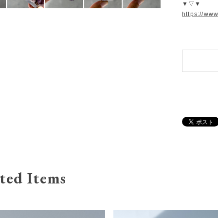
▼▽▼
https://ww
ted Items