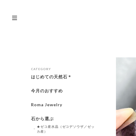
CATEGORY
はじめての天然石＊
今月のおすすめ
Roma Jewelry
石から選ぶ
★ゼコ産水晶（ゼコデソウザ／ゼッ
カ産）