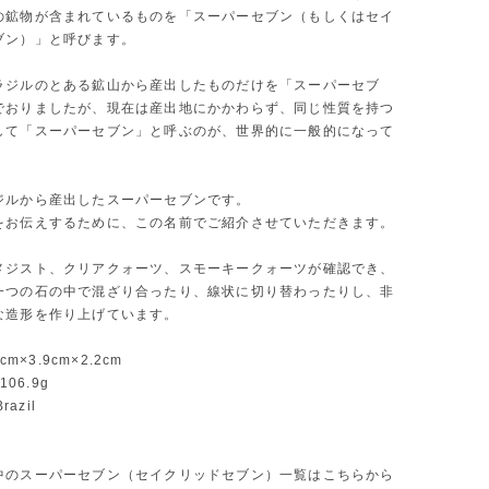
の鉱物が含まれているものを「スーパーセブン（もしくはセイ
ブン）」と呼びます。
ラジルのとある鉱山から産出したものだけを「スーパーセブ
でおりましたが、現在は産出地にかかわらず、同じ性質を持つ
して「スーパーセブン」と呼ぶのが、世界的に一般的になって
。
ジルから産出したスーパーセブンです。
をお伝えするために、この名前でご紹介させていただきます。
メジスト、クリアクォーツ、スモーキークォーツが確認でき、
一つの石の中で混ざり合ったり、線状に切り替わったりし、非
な造形を作り上げています。
2cm×3.9cm×2.2cm
：106.9g
razil
中のスーパーセブン（セイクリッドセブン）一覧はこちらから