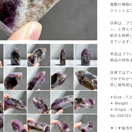
複数の種類
クリットセ
以前は、ブ
ン」と呼ん
鉱石を総称
きています
本品はブラ
商品の特性
目視ではア
それぞれが
常に個性的
✴︎Size：7.
✴︎ Weight
✴︎ Origin：B
No.250701
▼▽▼販売