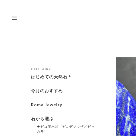
CATEGORY
はじめての天然石＊
今月のおすすめ
Roma Jewelry
石から選ぶ
★ゼコ産水晶（ゼコデソウザ／ゼッ
カ産）