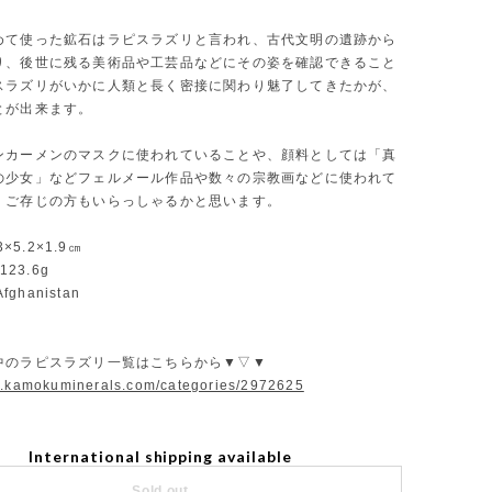
めて使った鉱石はラピスラズリと言われ、古代文明の遺跡から
り、後世に残る美術品や工芸品などにその姿を確認できること
スラズリがいかに人類と長く密接に関わり魅了してきたかが、
とが出来ます。
ンカーメンのマスクに使われていることや、顔料としては「真
の少女」などフェルメール作品や数々の宗教画などに使われて
、ご存じの方もいらっしゃるかと思います。
.3×5.2×1.9㎝
：123.6g
Afghanistan
中のラピスラズリ一覧はこちらから▼▽▼
w.kamokuminerals.com/categories/2972625
International shipping available
Sold out