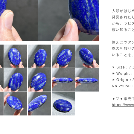
人類がはじ
発見された
から、ラピ
窺い知るこ
例えばツタ
珠の耳飾り
いることを
✴︎ Size：7
✴︎ Weight
✴︎ Origin：
No.250501
▼▽▼販売
https://ww