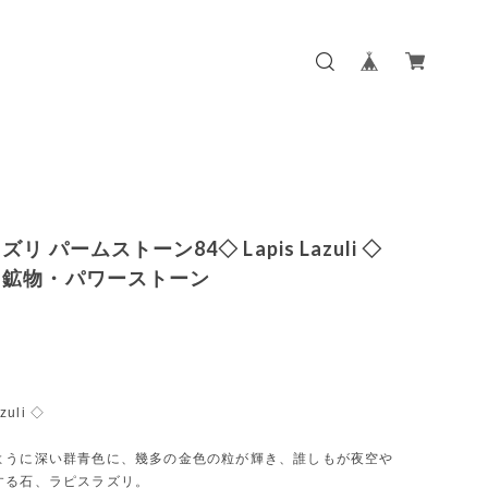
リ パームストーン84◇ Lapis Lazuli ◇
・鉱物・パワーストーン
zuli ◇
ように深い群青色に、幾多の金色の粒が輝き、誰しもが夜空や
する石、ラピスラズリ。