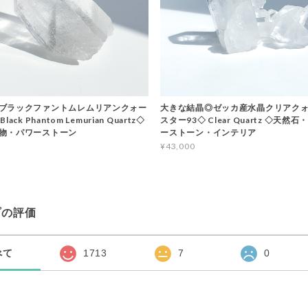
ブラックファントムレムリアンクォー
大きな結晶◎ゼッカ産水晶クリアクォ
ack Phantom Lemurian Quartz◇
スター93◇ Clear Quartz ◇天然
物・パワーストーン
ーストーン・インテリア
¥43,000
プの評価
べて
1713
7
0