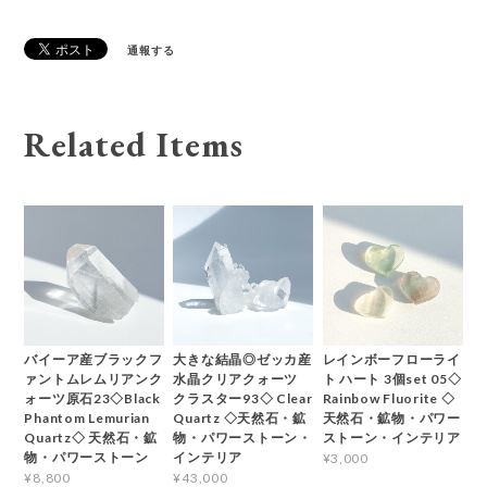
通報する
Related Items
バイーア産ブラックフ
大きな結晶◎ゼッカ産
レインボーフローライ
ァントムレムリアンク
水晶クリアクォーツ
ト ハート 3個set 05◇
ォーツ原石23◇Black
クラスター93◇ Clear
Rainbow Fluorite ◇
Phantom Lemurian
Quartz ◇天然石・鉱
天然石・鉱物・パワー
Quartz◇ 天然石・鉱
物・パワーストーン・
ストーン・インテリア
物・パワーストーン
インテリア
¥3,000
¥8,800
¥43,000