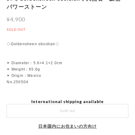
パワーストーン
¥4,900
SOLD OUT
◇Goldensheen obsidian◇
✴︎ Diameter：5.6×4.1×2.0cm
✴︎ Weight：65.6g
✴︎ Origin：Mexico
No.250504
International shipping available
Sold out
日本国内にお住まいの方向け