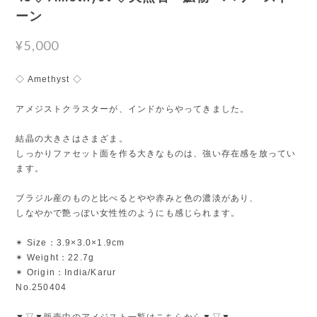
ーン
¥5,000
◇ Amethyst ◇
アメジストクラスターが、インドからやってきました。
結晶の大きさはさまざま。
しっかりファセット面を作る大きなものは、強い存在感を放ってい
ます。
ブラジル産のものと比べるとやや赤みと色の濃淡があり、
しなやかで艶っぽい女性性のようにも感じられます。
✴︎ Size：3.9×3.0×1.9cm
✴︎ Weight：22.7g
✴︎ Origin：India/Karur
No.250404
▼▽▼販売中のアメジスト一覧はこちらから▼▽▼