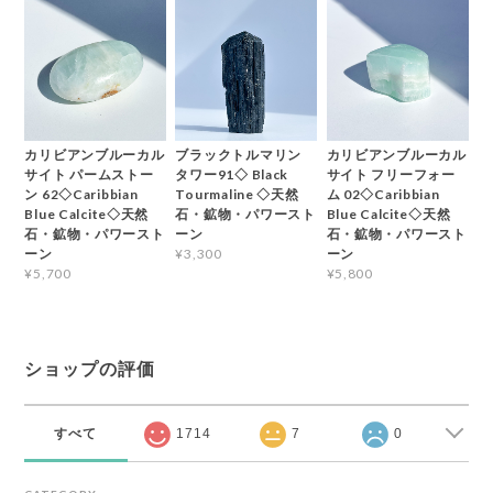
カリビアンブルーカル
ブラックトルマリン
カリビアンブルーカル
サイト パームストー
タワー91◇ Black
サイト フリーフォー
ン 62◇Caribbian
Tourmaline ◇天然
ム 02◇Caribbian
Blue Calcite◇天然
石・鉱物・パワースト
Blue Calcite◇天然
石・鉱物・パワースト
ーン
石・鉱物・パワースト
ーン
ーン
¥3,300
¥5,700
¥5,800
ショップの評価
すべて
1714
7
0