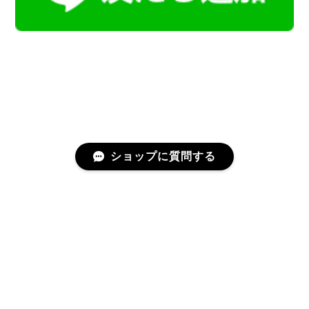
ショップに質問する
プライバシーポリシー
特定商取引法に基づく表記
会員規約
©Kamoku［カモク］インテリア天然石・鉱物のネットショップ